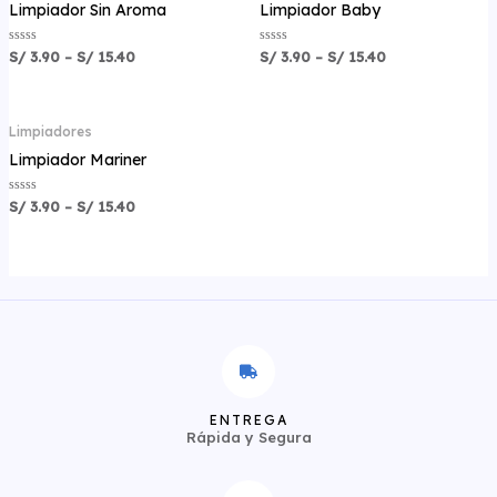
Limpiador Sin Aroma
Limpiador Baby
Valorado
Valorado
S/
3.90
–
S/
15.40
S/
3.90
–
S/
15.40
con
con
0
0
de
de
5
5
Limpiadores
Limpiador Mariner
Valorado
S/
3.90
–
S/
15.40
con
0
de
5
ENTREGA
Rápida y Segura