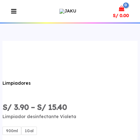
Ir
MAIN
al
MENU
S/
0.00
contenido
Limpiador
Violeta
cantidad
Limpiadores
S/
3.90
–
S/
15.40
Limpiador desinfectante Violeta
900ml
1Gal