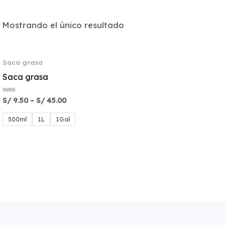
Mostrando el único resultado
Saca grasa
Saca grasa
Valorado
S/
9.50
–
S/
45.00
con
0
de
500ml
1L
1Gal
5